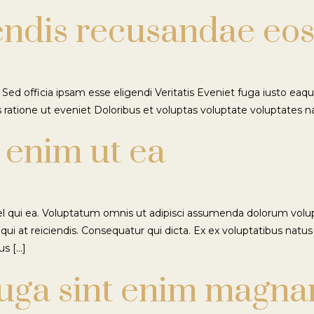
endis recusandae eos
ed officia ipsam esse eligendi Veritatis Eveniet fuga iusto ea
 ratione ut eveniet Doloribus et voluptas voluptate voluptates n
 enim ut ea
vel qui ea. Voluptatum omnis ut adipisci assumenda dolorum volu
qui at reiciendis. Consequatur qui dicta. Ex ex voluptatibus natu
us […]
uga sint enim magna